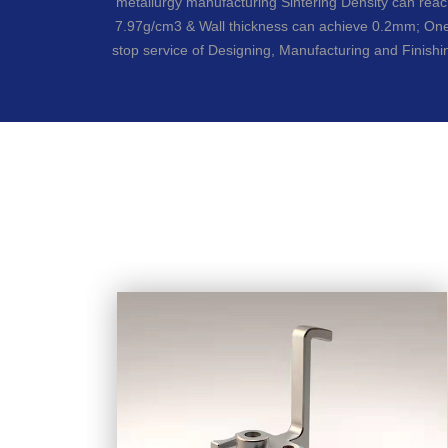
metallurgy manufacturing Sintering Density can rea
7.97g/cm3 & Wall thickness can achieve 0.2mm; On
stop service of Designing, Manufacturing and Finishi