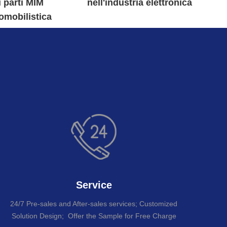
 parti MIM
nell'industria elettronica
tomobilistica
re
Service
24/7 Pre-sales and After-sales services; Customized
Solution Design; Offer the Sample for Free Charge