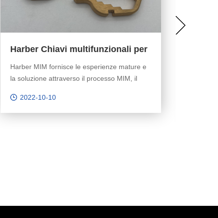
Harber Smart Door Lock Parts
Produttore Progetti
Questa è una parte che uno dei nostri clienti
polacchi ha bisogno di personalizzare. Il
cliente polacco è uno dei nostri clienti regolari
2022-10-10
da 5 anni. Ci ha ordinato 8 parti MIM almeno
qui, compreso bullone della serratura, cilindro
della serratura, porte e parti della finestra.
Questo è un nuovo progetto e ha bisogno di
test molte volte.