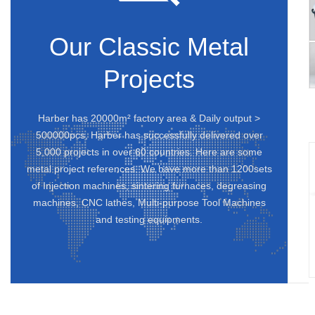
Our Classic Metal
Projects
Harber has 20000m² factory area & Daily output >
500000pcs, Harber has successfully delivered over
5,000 projects in over 60 countries. Here are some
metal project references. We have more than 1200sets
of Injection machines, sintering furnaces, degreasing
machines, CNC lathes, Multi-purpose Tool Machines
and testing equipments.