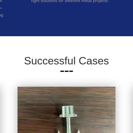
ch
right solutions for different metal projects.
e-
ng
Successful Cases