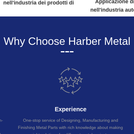
Applicazione di
nell'industria dei prodotti di
nell'industria au
comunicazione
Read Mo
Why Choose Harber Metal
Experience
n-
One-stop service of Designing, Manufacturing and
Finishing Metal Parts with rich knowledge about making