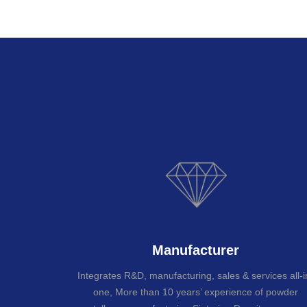
Manufacturer
Integrates R&D, manufacturing, sales & services all-i
one, More than 10 years’ experience of powder