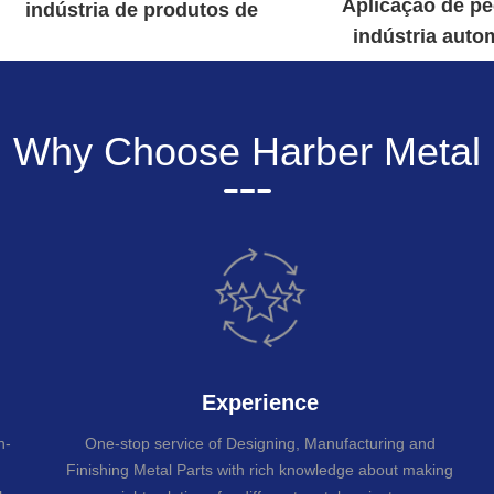
Aplicação de p
indústria de produtos de
indústria autom
comunicação
Read Mo
Why Choose Harber Metal
Experience
n-
One-stop service of Designing, Manufacturing and
Finishing Metal Parts with rich knowledge about making