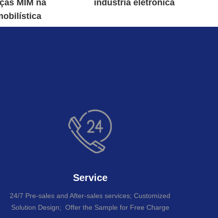
eças MIM na
indústria eletrônica
obilística
re
Service
24/7 Pre-sales and After-sales services; Customized
Solution Design; Offer the Sample for Free Charge