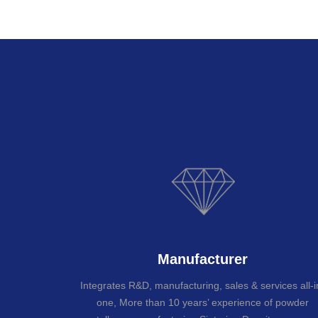
Manufacturer
Integrates R&D, manufacturing, sales & services all-i
one, More than 10 years’ experience of powder