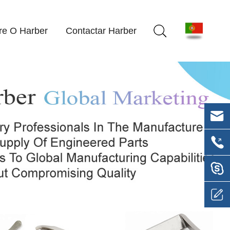
re O Harber
Contactar Harber