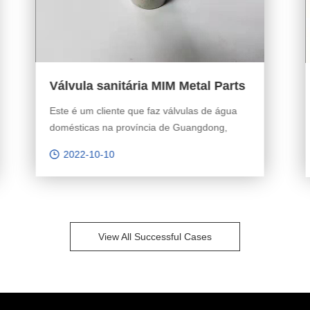
Harber Communication Hardware
Industry MIM Metal Parts
Como calcular o tamanho do display LED ao
Projectos
ar livre Como calcular o tamanho do display
LED ao ar livre
2022-10-10
View All Successful Cases