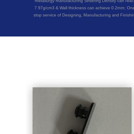
metallurgy manufacturing Sintering Density can rea
7.97g/cm3 & Wall thickness can achieve 0.2mm; On
stop service of Designing, Manufacturing and Finishi