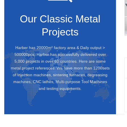
Our Classic Metal
Projects
Harber has 20000m² factory area & Daily output >
500000pcs, Harber has successfully delivered over
5,000 projects in over 60 countries. Here are some
metal project references. We have more than 1200sets
of Injection machines, sintering furnaces, degreasing
machines, CNC lathes, Multi-purpose Tool Machines
and testing equipments.