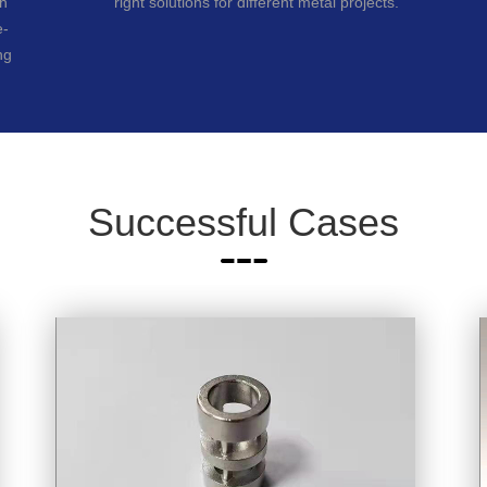
ch
right solutions for different metal projects.
e-
ng
Successful Cases