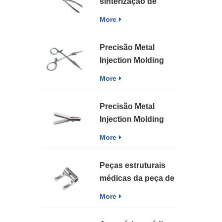
sinterização de
instrumentos
More
médicos de
moldagem por
Precisão Metal
injeção de metal de
Injection Molding
precisão
Sinterização Médica
More
MIM Cirurgia
Forceps Parts
Precisão Metal
Injection Molding
Sintering Part MIM
More
Medical Instrument
Surgery Bipolar
Peças estruturais
Forceps
médicas da peça de
sinterização da
More
moldagem por
injeção do metal da