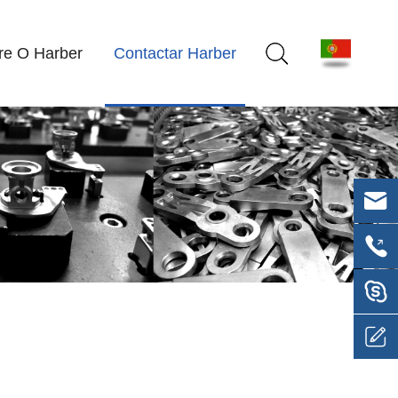
re O Harber
Contactar Harber