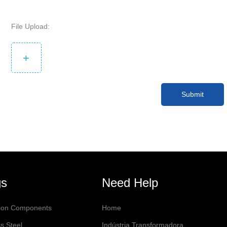
File Upload:
+
Submit
gs
Need Help
sion Components
Home
s Steel
Indústria Transformadora