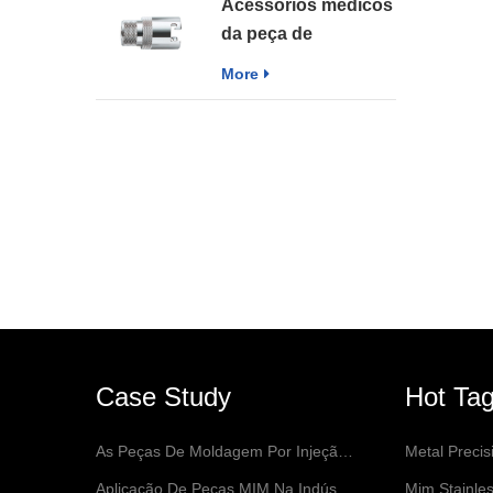
Acessórios médicos
precisão MIM
da peça de
sinterização MIM da
More
moldagem por
injeção do metal da
precisão
Case Study
Hot Ta
As Peças De Moldagem Por Injeção De Metal Podem Ser Usadas Para Uma Variedade De Aplicações
Metal Preci
Aplicação De Peças MIM Na Indústria De Equipamentos Médicos
Mim Stainles