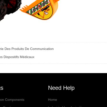
trie Des Produits De Communication
es Dispositifs Médicaux
gs
Need Help
sion Components
Home