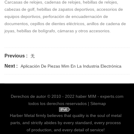
Carcasas de relojes, cadenas de relojes, hebillas de relojes,
cabezas de golf, hebillas de zapatos deportivos, accesorios de
equipos deportivos, perforación de encuadernación de
documentos, cepillos de dientes eléctricos, anillos de cadena de
joyas, hebillas de bolígrafo, cámaras y otros accesorios.
Previous :
无
Next :
Aplicación De Piezas Mim En La Industria Electrónica
Derechos de autor © 2010 - 2022 haber MIM - experts.com
todos los derechos reservados |
Sitemap
Harber Metal firmly believes that quality is the soul of metal
parts, and strictly abides by every standard, every process
of production, and every detail of service!