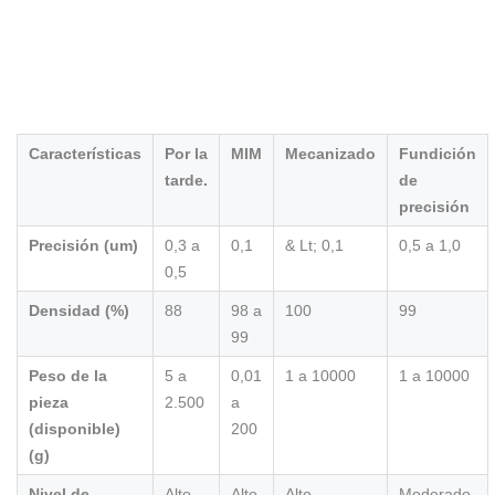
Características
Por la
MIM
Mecanizado
Fundición
tarde.
de
precisión
Precisión (um)
0,3 a
0,1
& Lt; 0,1
0,5 a 1,0
0,5
Densidad (%)
88
98 a
100
99
99
Peso de la
5 a
0,01
1 a 10000
1 a 10000
pieza
2.500
a
(disponible)
200
(g)
Nivel de
Alto
Alto
Alto
Moderado