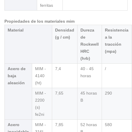
ferritas
Propiedades de los materiales mim
Material
Densidad
Dureza
Resistencia
(g / cm)
de
a la
Rockwell
tracción
HRC
(mpa)
(hrb)
Acero de
MIM -
7,4
40 - 45
/
baja
4140
horas
aleación
(ht)
MIM -
7,65
45 horas
290
2200
B
(s)
fe2ni
Acero
MIM -
7,85
52 horas
580
inoxidable
316L
B