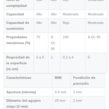
complejidad
Capacidad
Alto
Alto
Moderado
Moderado
Capacidad de
Alto
Alto
Bajo
Moderado
suministro
Propiedades
70
&
100
& Gt; 95
mecánicas (%)
Gt;
95
Rugosidad de
2 a 5
1.
0,2 a 4
5.
la superficie
(ra um)
Características
MIM
Fundición de
precisión
Apertura (mínima)
0,4 mm
2 mm
Diámetro del agujero
20 mm
2 mm
ciego (2 mm)