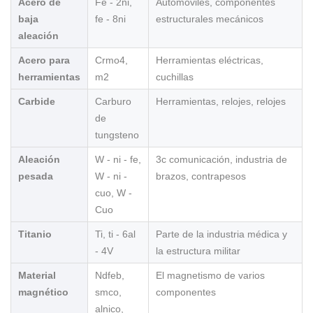
Acero de
Fe - 2ni,
Automóviles, componentes
baja
fe - 8ni
estructurales mecánicos
aleación
Acero para
Crmo4,
Herramientas eléctricas,
herramientas
m2
cuchillas
Carbide
Carburo
Herramientas, relojes, relojes
de
tungsteno
Aleación
W - ni - fe,
3c comunicación, industria de
pesada
W - ni -
brazos, contrapesos
cuo, W -
Cuo
Titanio
Ti, ti - 6al
Parte de la industria médica y
- 4V
la estructura militar
Material
Ndfeb,
El magnetismo de varios
magnético
smco,
componentes
alnico,