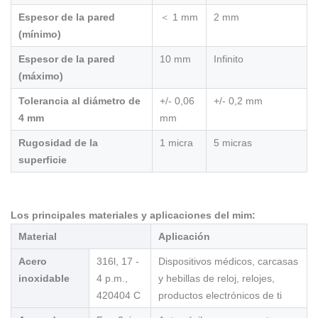
Espesor de la pared
＜ 1 mm
2 mm
(mínimo)
Espesor de la pared
10 mm
Infinito
(máximo)
Tolerancia al diámetro de
+/- 0,06
+/- 0,2 mm
4 mm
mm
Rugosidad de la
1 micra
5 micras
superficie
Los principales materiales y aplicaciones del mim:
Material
Aplicación
Acero
316l, 17 -
Dispositivos médicos, carcasas
inoxidable
4 p.m.,
y hebillas de reloj, relojes,
420404 C
productos electrónicos de ti